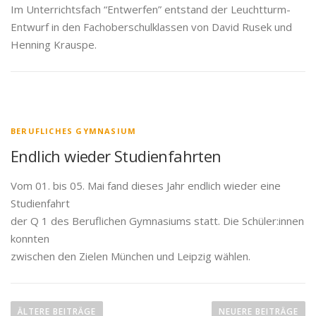
Im Unterrichtsfach “Entwerfen” entstand der Leuchtturm-
Entwurf in den Fachoberschulklassen von David Rusek und
Henning Krauspe.
BERUFLICHES GYMNASIUM
Endlich wieder Studienfahrten
Vom 01. bis 05. Mai fand dieses Jahr endlich wieder eine
Studienfahrt
der Q 1 des Beruflichen Gymnasiums statt. Die Schüler:innen
konnten
zwischen den Zielen München und Leipzig wählen.
B
e
ÄLTERE BEITRÄGE
NEUERE BEITRÄGE