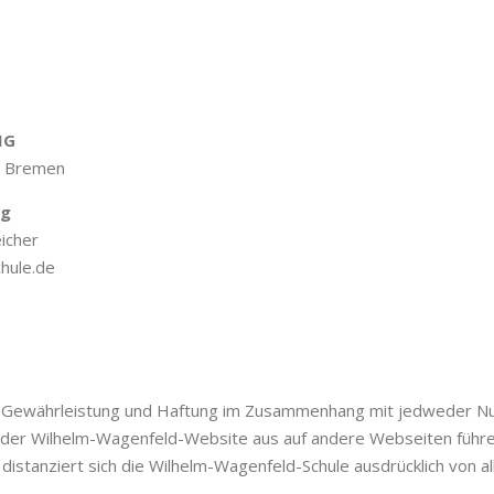
MG
es Bremen
ng
icher
hule.de
e Gewährleistung und Haftung im Zusammenhang mit jedweder Nu
von der Wilhelm-Wagenfeld-Website aus auf andere Webseiten füh
distanziert sich die Wilhelm-Wagenfeld-Schule ausdrücklich von all