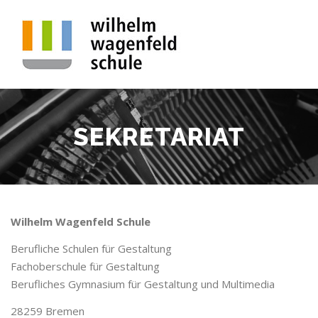
Zum
Inhalt
springen
BILDUNGSGÄNGE
ALLGEMEINES
PROJEKTE
KO
SEKRETARIAT
SPENDE
STELLENANGEBOTE
Wilhelm Wagenfeld Schule
Berufliche Schulen für Gestaltung
Fachoberschule für Gestaltung
Berufliches Gymnasium für Gestaltung und Multimedia
28259 Bremen