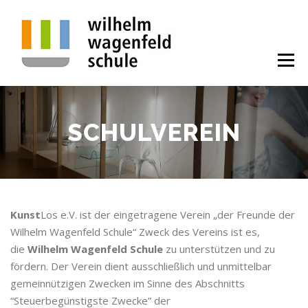
Zum
Inhalt
springen
Menü
BILDUNGSGÄNGE
ALLGEMEINES
PROJEKTE
SCHULVEREIN
KONTAKT
ALUMNI
SPENDE
Kunst
Los e.V. ist der eingetragene Verein „der Freunde der
STELLENANGEBOTE
Wilhelm Wagenfeld Schule“ Zweck des Vereins ist es,
die
Wilhelm Wagenfeld Schule
zu unterstützen und zu
fördern. Der Verein dient ausschließlich und unmittelbar
gemeinnützigen Zwecken im Sinne des Abschnitts
“Steuerbegünstigste Zwecke” der