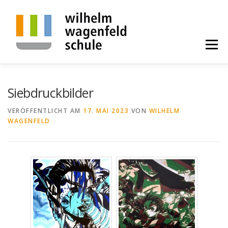
Zum
Inhalt
springen
Menü
BILDUNGSGÄNGE
ALLGEMEINES
PROJEKTE
Siebdruckbilder
VERÖFFENTLICHT AM
17. MAI 2023
VON
WILHELM
WAGENFELD
KONTAKT
ALUMNI
SPENDE
STELLENANGEBOTE