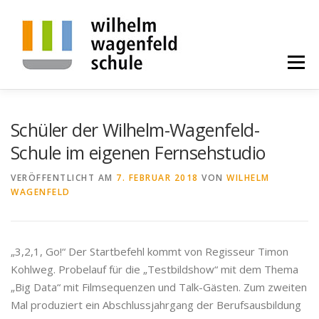
Zum
Inhalt
springen
Menü
BILDUNGSGÄNGE
ALLGEMEINES
PROJEKTE
Schüler der Wilhelm-Wagenfeld-
Schule im eigenen Fernsehstudio
KONTAKT
ALUMNI
SPENDE
VERÖFFENTLICHT AM
7. FEBRUAR 2018
VON
WILHELM
WAGENFELD
STELLENANGEBOTE
„3,2,1, Go!“ Der Startbefehl kommt von Regisseur Timon
Kohlweg. Probelauf für die „Testbildshow“ mit dem Thema
„Big Data“ mit Filmsequenzen und Talk-Gästen. Zum zweiten
Mal produziert ein Abschlussjahrgang der Berufsausbildung